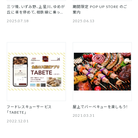
三ツ境、いずみ野、上星川、ゆめが
期間限定 POP UP STORE のご
丘に車を停めて、相鉄線に乗って
案内
横浜駅へ！パーク＆ライドサービ
2025.07.18
2025.06.13
ス
フードレスキューサービス
屋上でバーベキューを楽しもう！
「TABETE」
2021.03.31
2022.12.01